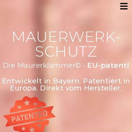
MAUERWERK-
SCHUTZ
Die Maurerklammer© -
Robust & st
Entwickelt in Bayern. Patentiert in
Europa. Direkt vom Hersteller.