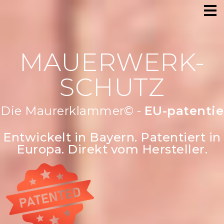
MAUERWERK-
SCHUTZ
Die Maurerklammer© -
Robust &
Entwickelt in Bayern. Patentiert in
Europa. Direkt vom Hersteller.