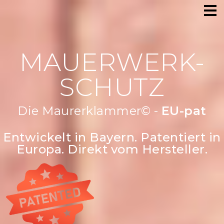
MAUERWERK-
SCHUTZ
Die Maurerklammer© -
Robust &
stra
Entwickelt in Bayern. Patentiert in
Europa. Direkt vom Hersteller.