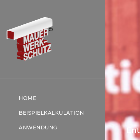
HOME
BEISPIELKALKULATION
ANWENDUNG
Ent