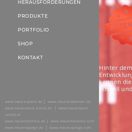
HERAUSFORDERUNGEN
PRODUKTE
PORTFOLIO
SHOP
KONTAKT
Hinter dem
Entwicklun
kennen die
schnell und
|
www.maurerplane.de
www.maurerklammer.de
|
www.mauerwerk-schutz.de
www.mauerwerk-
schutz.at
|
www.mauerklemme.de
www.mauerklemme.com
|
www.mauerspange.de
www.mauerspange.com