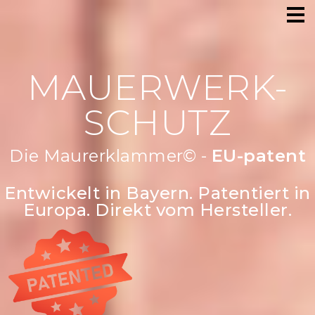
MAUERWERK-
SCHUTZ
Die Maurerklammer© -
Robust & st
Entwickelt in Bayern. Patentiert in
Europa. Direkt vom Hersteller.