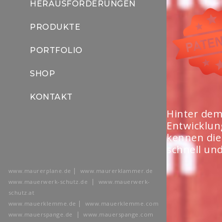
HERAUSFORDERUNGEN
PRODUKTE
PORTFOLIO
SHOP
KONTAKT
Hinter dem
Entwicklun
kennen die
schnell und
|
www.maurerplane.de
www.maurerklammer.de
|
www.mauerwerk-schutz.de
www.mauerwerk-
schutz.at
|
www.mauerklemme.de
www.mauerklemme.com
|
www.mauerspange.de
www.mauerspange.com