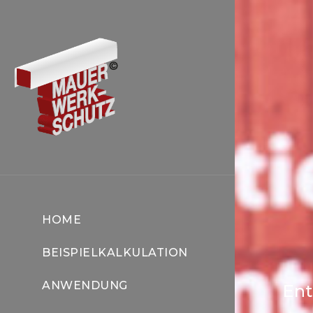
HOME
BEISPIELKALKULATION
ANWENDUNG
Ent