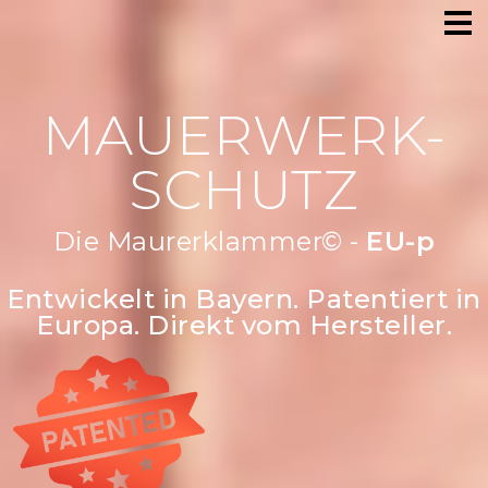
MAUERWERK-
SCHUTZ
Die Maurerklammer© -
Robust &
stra
Entwickelt in Bayern. Patentiert in
Europa. Direkt vom Hersteller.